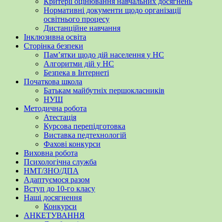
Критерії оцінювання навчальних досягнень
Нормативні документи щодо організації
освітнього процесу
Дистанційне навчання
Інклюзивна освіта
Сторінка безпеки
Пам’ятки щодо дій населення у НС
Алгоритми дій у НС
Безпека в Інтернеті
Початкова школа
Батькам майбутніх першокласників
НУШ
Методична робота
Атестація
Курсова перепідготовка
Виставка педтехнологій
Фахові конкурси
Виховна робота
Психологічна служба
НМТ/ЗНО/ДПА
Адаптуємося разом
Вступ до 10-го класу
Наші досягнення
Конкурси
АНКЕТУВАННЯ