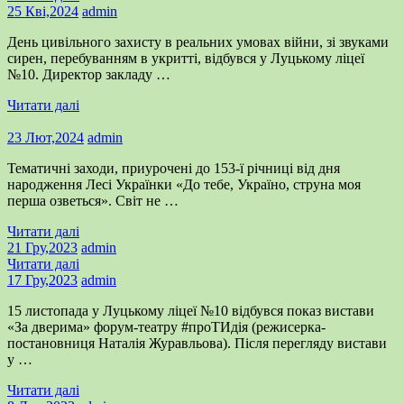
25 Кві,2024
admin
День цивільного захисту в реальних умовах війни, зі звуками
сирен, перебуванням в укритті, відбувся у Луцькому ліцеї
№10. Директор закладу …
Читати далі
23 Лют,2024
admin
Тематичні заходи, приурочені до 153-ї річниці від дня
народження Лесі Українки «До тебе, Україно, струна моя
перша озветься». Світ не …
Читати далі
21 Гру,2023
admin
Читати далі
17 Гру,2023
admin
15 листопада у Луцькому ліцеї №10 відбувся показ вистави
«За дверима» форум-театру #проТИдія (режисерка-
постановниця Наталія Журавльова). Після перегляду вистави
у …
Читати далі