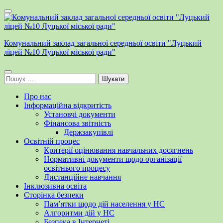
Перейти
до
вмісту
(натисніть
Комунальний заклад загальної середньої освіти "Луцький
Enter)
ліцей №10 Луцької міської ради"
Пошук:
Про нас
Інформаційна відкритість
Установчі документи
Фінансова звітність
Держзакупівлі
Освітній процес
Критерії оцінювання навчальних досягнень
Нормативні документи щодо організації
освітнього процесу
Дистанційне навчання
Інклюзивна освіта
Сторінка безпеки
Пам’ятки щодо дій населення у НС
Алгоритми дій у НС
Безпека в Інтернеті