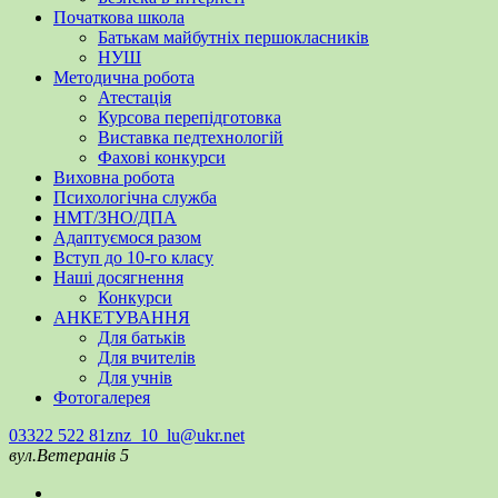
Початкова школа
Батькам майбутніх першокласників
НУШ
Методична робота
Атестація
Курсова перепідготовка
Виставка педтехнологій
Фахові конкурси
Виховна робота
Психологічна служба
НМТ/ЗНО/ДПА
Адаптуємося разом
Вступ до 10-го класу
Наші досягнення
Конкурси
АНКЕТУВАННЯ
Для батьків
Для вчителів
Для учнів
Фотогалерея
03322 522 81
znz_10_lu@ukr.net
вул.Ветеранів 5