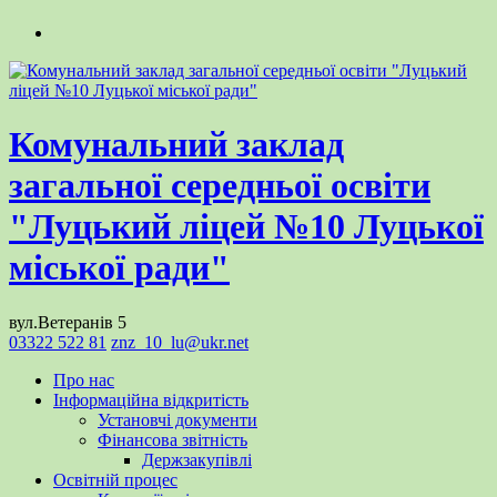
Комунальний заклад
загальної середньої освіти
"Луцький ліцей №10 Луцької
міської ради"
вул.Ветеранів 5
03322 522 81
znz_10_lu@ukr.net
Про нас
Інформаційна відкритість
Установчі документи
Фінансова звітність
Держзакупівлі
Освітній процес